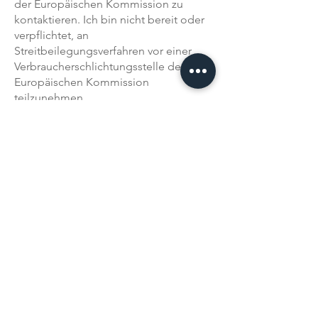
der Europäischen Kommission zu
kontaktieren. Ich bin nicht bereit oder
verpflichtet, an
Streitbeilegungsverfahren vor einer
Verbraucherschlichtungsstelle der
Europäischen Kommission
teilzunehmen.
Design und Umsetzung:
Andreas Lütjen
Estermannstraße 19
53117 Bonn
Videos:
Moritz Königstedt
Stand: November 2024
Impressum